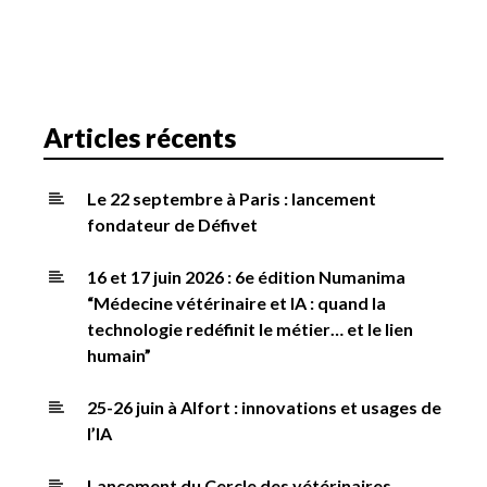
'
a
r
t
i
Articles récents
c
l
Le 22 septembre à Paris : lancement
e
fondateur de Défivet
16 et 17 juin 2026 : 6e édition Numanima
“Médecine vétérinaire et IA : quand la
technologie redéfinit le métier… et le lien
humain”
25-26 juin à Alfort : innovations et usages de
l’IA
Lancement du Cercle des vétérinaires