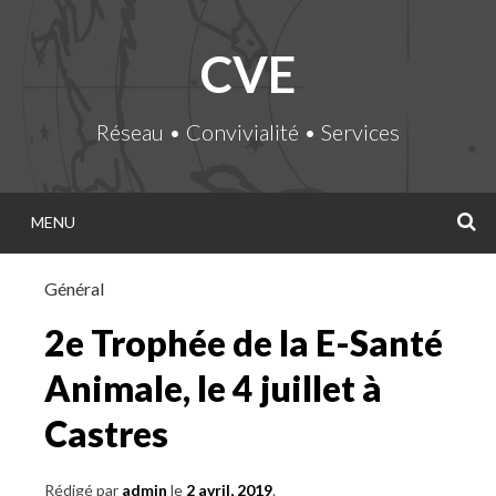
Passer
directement
CVE
au
contenu
Réseau • Convivialité • Services
MENU
R
Général
2e Trophée de la E-Santé
Animale, le 4 juillet à
Castres
Rédigé par
admin
le
2 avril, 2019
.