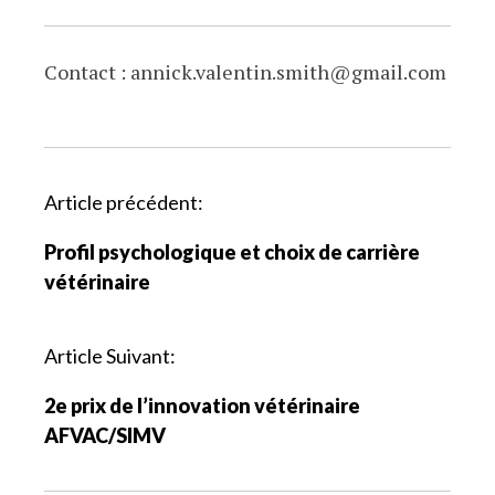
Contact : annick.valentin.smith@gmail.com
P
Article précédent:
a
Profil psychologique et choix de carrière
r
vétérinaire
c
o
u
Article Suivant:
r
2e prix de l’innovation vétérinaire
i
AFVAC/SIMV
r
l